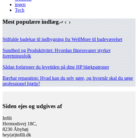
ingen
Tech
Mest populære indlæg
Stilfulde badekar til indbygning fra WellMore til badeværelset
Sundhed og Produktivitet: Hvordan fitnessvaner styrker
forretningsfolk
Sådan forlænger du levetiden på dine HP blækpatroner
Bærbar reparation: Hvad kan du selv gøre, og hvornår skal du søge
professionel hjælp?
Siden ejes og udgives af
Infili
Hermodsvej 18C,
8230 Åbyhøj
hey(at)infili.dk