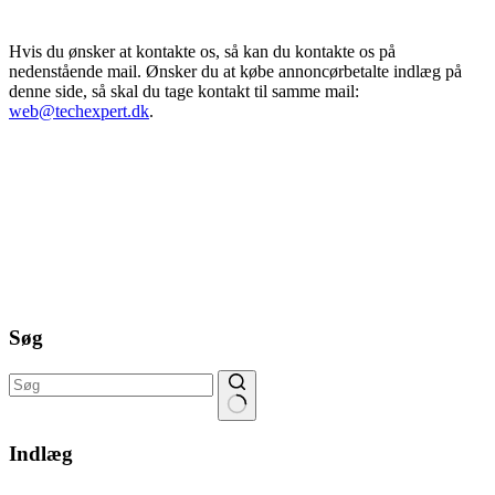
Hvis du ønsker at kontakte os, så kan du kontakte os på
nedenstående mail. Ønsker du at købe annoncørbetalte indlæg på
denne side, så skal du tage kontakt til samme mail:
web@techexpert.dk
.
Søg
Ingen
resultater
Indlæg