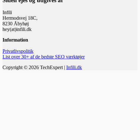
Siden ejes og udgives af
Infili
Hermodsvej 18C,
8230 Åbyhøj
hey(at)infili.dk
Information
Privatlivspolitik
List over 30+ af de bedste SEO værktøjer
Copyright © 2026 TechExpert |
Infili.dk