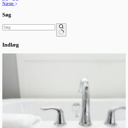
Næste
Søg
Ingen
resultater
Indlæg