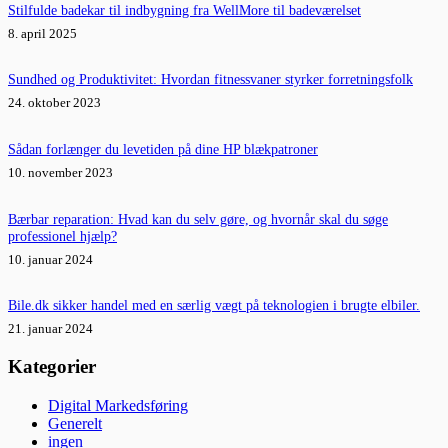
Stilfulde badekar til indbygning fra WellMore til badeværelset
8. april 2025
Sundhed og Produktivitet: Hvordan fitnessvaner styrker forretningsfolk
24. oktober 2023
Sådan forlænger du levetiden på dine HP blækpatroner
10. november 2023
Bærbar reparation: Hvad kan du selv gøre, og hvornår skal du søge
professionel hjælp?
10. januar 2024
Bile.dk sikker handel med en særlig vægt på teknologien i brugte elbiler.
21. januar 2024
Kategorier
Digital Markedsføring
Generelt
ingen