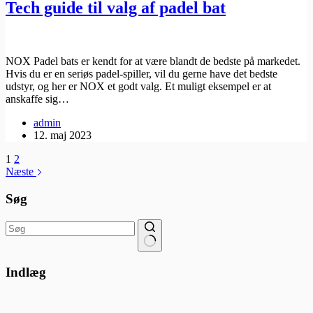
Tech guide til valg af padel bat
NOX Padel bats er kendt for at være blandt de bedste på markedet.
Hvis du er en seriøs padel-spiller, vil du gerne have det bedste
udstyr, og her er NOX et godt valg. Et muligt eksempel er at
anskaffe sig…
admin
12. maj 2023
1
2
Næste
Søg
Ingen
resultater
Indlæg