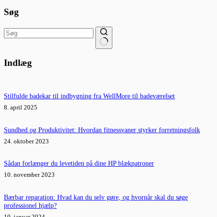
Søg
Ingen
resultater
Indlæg
Stilfulde badekar til indbygning fra WellMore til badeværelset
8. april 2025
Sundhed og Produktivitet: Hvordan fitnessvaner styrker forretningsfolk
24. oktober 2023
Sådan forlænger du levetiden på dine HP blækpatroner
10. november 2023
Bærbar reparation: Hvad kan du selv gøre, og hvornår skal du søge
professionel hjælp?
10. januar 2024