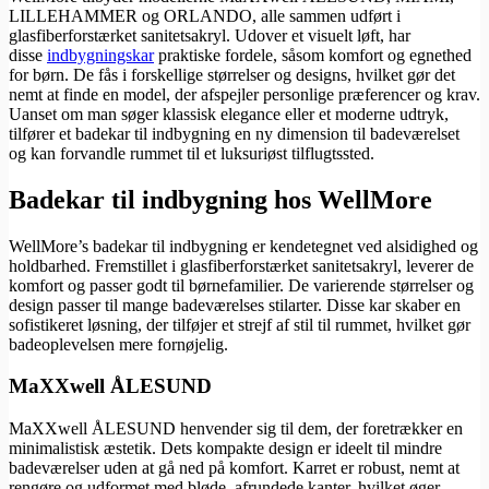
LILLEHAMMER og ORLANDO, alle sammen udført i
glasfiberforstærket sanitetsakryl. Udover et visuelt løft, har
disse
indbygningskar
praktiske fordele, såsom komfort og egnethed
for børn. De fås i forskellige størrelser og designs, hvilket gør det
nemt at finde en model, der afspejler personlige præferencer og krav.
Uanset om man søger klassisk elegance eller et moderne udtryk,
tilfører et badekar til indbygning en ny dimension til badeværelset
og kan forvandle rummet til et luksuriøst tilflugtssted.
Badekar til indbygning hos WellMore
WellMore’s badekar til indbygning er kendetegnet ved alsidighed og
holdbarhed. Fremstillet i glasfiberforstærket sanitetsakryl, leverer de
komfort og passer godt til børnefamilier. De varierende størrelser og
design passer til mange badeværelses stilarter. Disse kar skaber en
sofistikeret løsning, der tilføjer et strejf af stil til rummet, hvilket gør
badeoplevelsen mere fornøjelig.
MaXXwell ÅLESUND
MaXXwell ÅLESUND henvender sig til dem, der foretrækker en
minimalistisk æstetik. Dets kompakte design er ideelt til mindre
badeværelser uden at gå ned på komfort. Karret er robust, nemt at
rengøre og udformet med bløde, afrundede kanter, hvilket øger